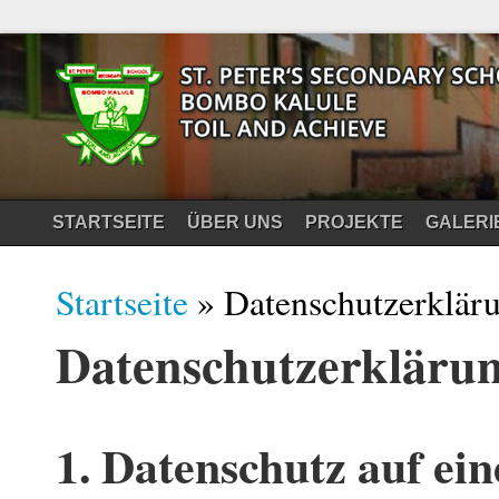
STARTSEITE
ÜBER UNS
PROJEKTE
GALERI
Sie sind hier
Startseite
» Datenschutzerklär
Datenschutzerkläru
1. Datenschutz auf ein